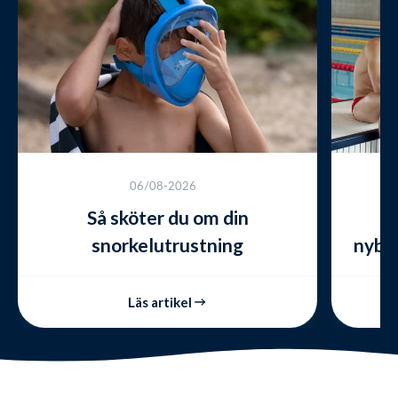
06/08-2026
Så sköter du om din
snorkelutrustning
nybör
Läs artikel