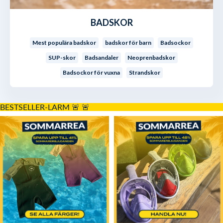
BADSKOR
Mest populära badskor
badskor för barn
Badsockor
SUP-skor
Badsandaler
Neoprenbadskor
Badsockor för vuxna
Strandskor
BESTSELLER-LARM 🚨
🚨