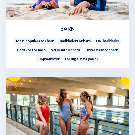
BARN
Mest populära för barn
Badkläder för barn
UV-badkläder
Badskor för barn
Våtdräkt för barn
Dykarmask för barn
Blöjbadbyxor
Lär dig simma (barn)