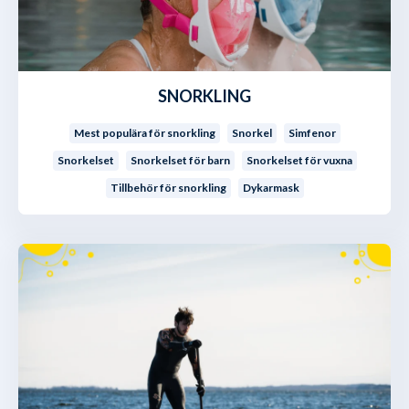
SNORKLING
Mest populära för snorkling
Snorkel
Simfenor
Snorkelset
Snorkelset för barn
Snorkelset för vuxna
Tillbehör för snorkling
Dykarmask