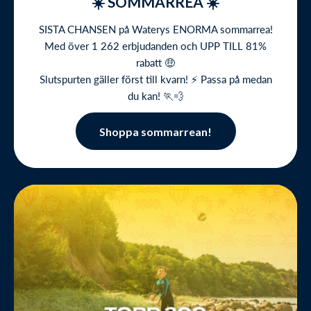
☀️ SOMMARREA ☀️
SISTA CHANSEN på Waterys ENORMA sommarrea!
Med över 1 262 erbjudanden och UPP TILL 81%
rabatt 🤑
Slutspurten gäller först till kvarn! ⚡️ Passa på medan
du kan! 🏃💨
Shoppa sommarrean!