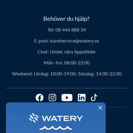
Vilka är vi?
Säker betalning
Behöver du hjälp?
Vår historia
Prisgaranti
Tel:
08 446 888 34
Om Waterys produkter
Leverans
E-post:
kundservice@watery.se
Personerna bakom Watery
Retur
Chat:
Under våra öppettider
Klubbavtal
Rabattkoder
Mån–fre:
08:00-22:00
Watery-ambassadör
Bästa produktrekommendationer
Weekend:
Lördag: 10:00-19:00, Söndag: 14:00-22:00
Fördelar med Watery
Hitta den perfekta produkten – gör quizzen här!
Kundomdömen
Storleksguider
FAQ – Mest ställda frågor
Cookies & preferenser
1-2 dagars leverans
Press
Videostudio