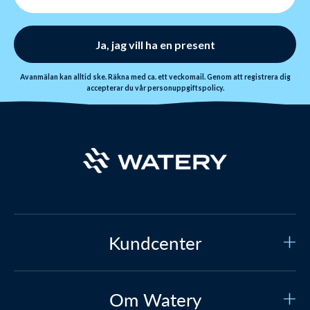
Ja, jag vill ha en present
Avanmälan kan alltid ske. Räkna med ca. ett veckomail. Genom att registrera dig
accepterar du vår
personuppgiftspolicy
.
Kundcenter
Kundtjänst
Om Watery
Kontakta oss