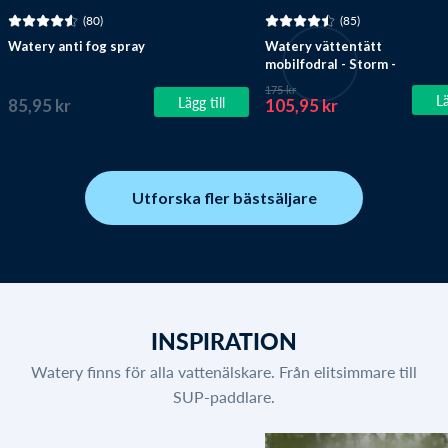
(80)
(85)
Watery anti fog spray
Watery vättentätt
mobilfodral - Storm -
Svart
175 kr
Lä
Lägg till
85,95 kr
105,95 kr
Utforska fler bästsäljare
INSPIRATION
Watery finns för alla vattenälskare. Från elitsimmare till
SUP-paddlare.