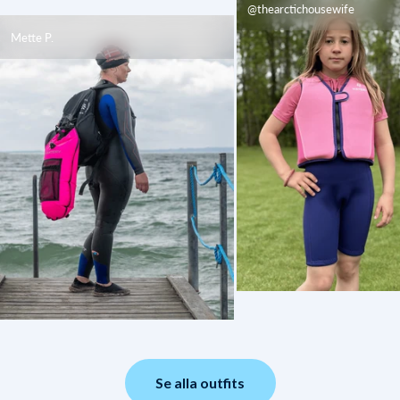
@thearctichousewife
Mette P.
Se alla outfits