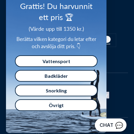
Waterylife – Guider från experter
Shop the look
Grattis! Du harvunnit
Integritetspolicy
Inspirations universum
ett pris 🏆
Säker betalning
Handelsvillkor
Ge bort ett presentkort
(Värde upp till 1350 kr.)
Försäkran om överensstämmelse
Berätta vilken kategori du letar efter
och avslöja ditt pris. 👇
Vattensport
Badkläder
Snorkling
Övrigt
Norgesvej 5, 8700 Horsens, Danmark, Organisationsnummer: 502082-6953
Copyright © 2016–2026 Watery.se, Watery ApS