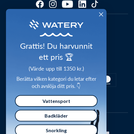
Kundomdömen
Storleksguider
FAQ – Mest ställda frågor
Cookies & preferenser
1-2 dagars leverans
Press
Videostudio
Waterylife – Guider från experter
Shop the look
Grattis! Du harvunnit
Integritetspolicy
Inspirations universum
ett pris 🏆
Säker betalning
Handelsvillkor
Ge bort ett presentkort
(Värde upp till 1350 kr.)
Försäkran om överensstämmelse
Berätta vilken kategori du letar efter
och avslöja ditt pris. 👇
Vattensport
Badkläder
Snorkling