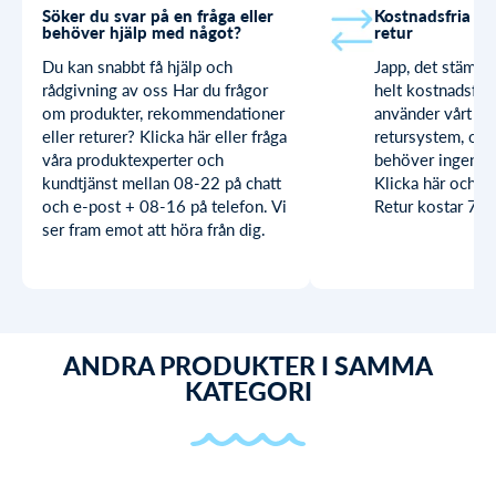
Söker du svar på en fråga eller
Kostnadsfria by
behöver hjälp med något?
retur
Du kan snabbt få hjälp och
Japp, det stämme
rådgivning av oss Har du frågor
helt kostnadsfria
om produkter, rekommendationer
använder vårt sn
eller returer? Klicka här eller fråga
retursystem, och
våra produktexperter och
behöver ingen sk
kundtjänst mellan 08-22 på chatt
Klicka här och lä
och e-post + 08-16 på telefon. Vi
Retur kostar 79 k
ser fram emot att höra från dig.
ANDRA PRODUKTER I SAMMA
KATEGORI