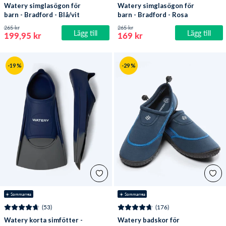
Watery simglasögon för
Watery simglasögon för
barn - Bradford - Blå/vit
barn - Bradford - Rosa
265 kr
265 kr
Lägg till
Lägg till
199,95 kr
169 kr
-19 %
-29 %
☀️ Sommarrea
☀️ Sommarrea
(53)
(176)
Watery korta simfötter -
Watery badskor för