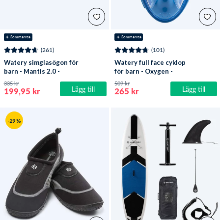
☀️ Sommarrea
☀️ Sommarrea
(261)
(101)
Watery simglasögon för
Watery full face cyklop
barn - Mantis 2.0 -
för barn - Oxygen -
Atlantic Blå/klar
Atlantic Blue
335 kr
509 kr
Lägg till
Lägg till
199,95 kr
265 kr
-29 %