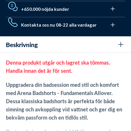
Vi var (också) stressade. Du har därför 365 dagar att byta
vid beställning innan kl. 19:30
+650.000 nöjda kunder
/ få tillgodobevis. Och det är
helt gratis genom vårt
. Vid vanlig retur har du hela 30 dagar.
retursystem
Vi har hjälpt mer än 650.000 med deras utrustning och
Kontakta oss nu 08-22 alla vardagar
badkläder. De har gett en Trustpilot score på 4,7 av 5,0.
De valde alla Watery p.g.a. dessa unika
.
fördelar
Vi älskar att hjälpa. Därför sitter vi redo Måndag-Fredag
från kl. 08 till 22
.
Se kontaktmöjligheter här
Beskrivning
Denna produkt utgår och lagret ska tömmas.
Handla innan det är för sent.
Uppgradera din badsession med stil och komfort
med Arena Badshorts - Fundamentals Allover.
Dessa klassiska badshorts är perfekta för både
simning och avkoppling vid vattnet och ger dig en
bekväm passform och en tidlös stil.