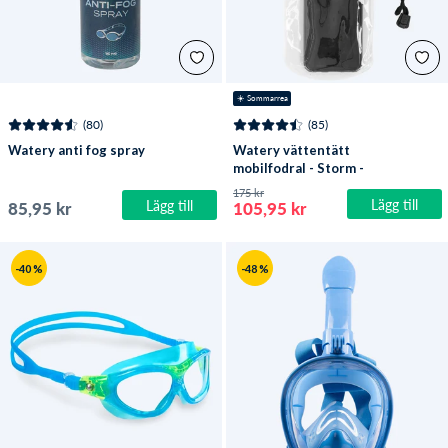
☀️ Sommarrea
(80)
(85)
Watery anti fog spray
Watery vättentätt
mobilfodral - Storm -
Svart
175 kr
Lägg till
Lägg till
85,95 kr
105,95 kr
-40 %
-48 %