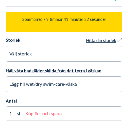
Sommarrea -
9 timmar
41 minuter
31 sekunder
Hitta din storlek
Storlek
Välj storlek
Small
I lager
Håll våta badkläder skilda från det torra i väskan
Large
Utsålt OCH utgått
Lägg till wet/dry swim-care-väska
X-Large
Utsålt OCH utgått
Ja tack +85,95 kr
Antal
XX-Large
Endast 1 i lager
Nej tack
1
– st –
Köp fler och spara