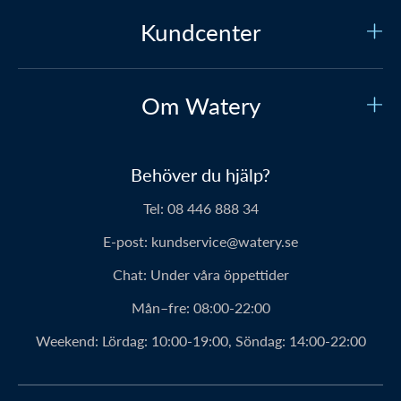
Kundcenter
Kundtjänst
Om Watery
Kontakta oss
Vilka är vi?
Säker betalning
Behöver du hjälp?
Vår historia
Prisgaranti
Tel:
08 446 888 34
Om Waterys produkter
Leverans
E-post:
kundservice@watery.se
Personerna bakom Watery
Retur
Chat:
Under våra öppettider
Klubbavtal
Rabattkoder
Mån–fre:
08:00-22:00
Watery-ambassadör
Bästa produktrekommendationer
Weekend:
Lördag: 10:00-19:00, Söndag: 14:00-22:00
Fördelar med Watery
Hitta den perfekta produkten – gör quizzen här!