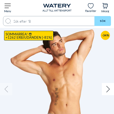
Favoriter
Meny
Inkorg
Produkt
Beskrivning
Storleksguide
Recensioner
SÖK
SOMMARREA! 😎
-34%
+1262 ERBJUDANDEN [-81%]