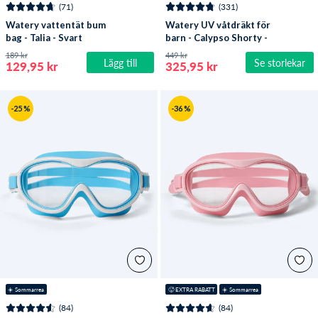
(71)
(331)
Watery vattentät bum
Watery UV våtdräkt för
bag - Talia - Svart
barn - Calypso Shorty -
Mörkblå
189 kr
449 kr
Lägg till
Se storlekar
129,95 kr
325,95 kr
-25 %
-36 %
☀️ Sommarrea
🥵 EXTRA RABATT
☀️ Sommarrea
(84)
(84)