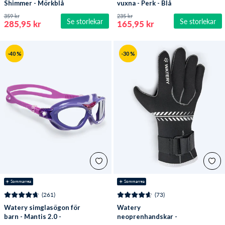
Shimmer - Mörkblå
vuxna - Perk - Blå
359 kr
235 kr
Se storlekar
Se storlekar
285,95 kr
165,95 kr
-40 %
-30 %
☀️ Sommarrea
☀️ Sommarrea
(261)
(73)
Watery simglasögon för
Watery
barn - Mantis 2.0 -
neoprenhandskar -