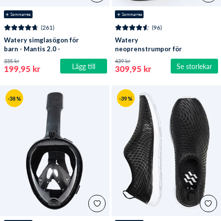
☀️ Sommarrea
☀️ Sommarrea
(261)
(96)
Watery simglasögon för
Watery
barn - Mantis 2.0 -
neoprenstrumpor för
Atlantic Rosa/klar
öppet vatten - Reptile (3
335 kr
439 kr
Lägg till
Se storlekar
mm) - Svart
199,95 kr
309,95 kr
-38 %
-39 %