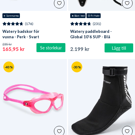
☀️ Sommarrea
🔥
 Bäst i test
😍
 Fri frakt
(176)
(231)
Watery badskor för
Watery paddleboard -
vuxna - Perk - Svart
Global 10'6 SUP - Blå
235 kr
Se storlekar
Lägg till
165,95 kr
2.199 kr
-40 %
-30 %