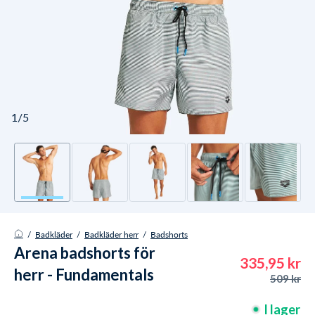
1/5
/
Badkläder
/
Badkläder herr
/
Badshorts
Arena badshorts för
335,95 kr
herr - Fundamentals
509 kr
Allover - Vit/mörkgrön
I lager