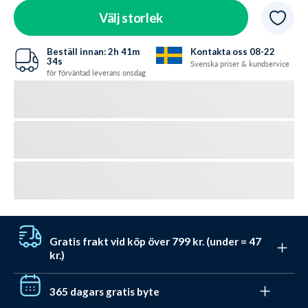
Välj storlek
Beställ innan:
2h
41m
Kontakta oss 08-22
32s
Svenska priser & kundservice
för förväntad leverans onsdag
Gratis frakt vid köp över 799 kr. (under = 47
kr.)
Få gratis frakt till utlämningsställe med Bring / Budbee /
365 dagars gratis byte
DHL/ Postnord vid beställningar över 799 kr. Under det
kostar leverans från endast 47 kr. Leveransen är dagligen