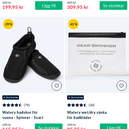
Lila/klar
Reptile (3mm) - Svart
335 kr
439 kr
Lägg till
Se storlekar
199,95 kr
309,95 kr
-29 %
-41 %
☀️ Sommarrea
☀️ Sommarrea
(79)
(30)
Watery badskor för
Watery wet/dry väska
vuxna - Spinner - Svart
för badkläder
235 kr
145 kr
Se storlekar
Lägg till