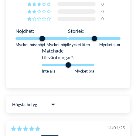
storlekar? Välj den där höjden passar bäst. Fortfarande osäker?
0
Under 'Hitta din storlek' kan du se riktiga personer med olika
0
storlekar av den här modellen, eller så är du välkommen att
0
ringa oss på
för hjälp.
08 446 888 34
Nöjdhet:
Storlek:
Mycket missnöjd
Mycket nöjd
Mycket liten
Mycket stor
Matchade
förväntningar?:
Inte alls
Mycket bra
Sort by
14/01/25