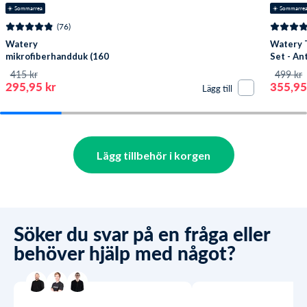
☀️ Sommarrea
☀️ Sommarre
(76)
Watery
Watery 
mikrofiberhandduk (160
Set - An
x 80 cm) - Eco Nebraska -
415 kr
499 kr
Dust Grön
295,95 kr
355,95
Lägg till
Lägg tillbehör i korgen
Söker du svar på en fråga eller
behöver hjälp med något?