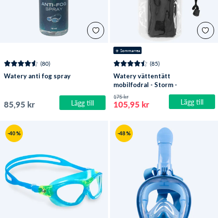
☀️ Sommarrea
(80)
(85)
Watery anti fog spray
Watery vättentätt
mobilfodral - Storm -
Svart
175 kr
Lägg till
Lägg till
85,95 kr
105,95 kr
-40 %
-48 %