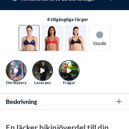
De valde alla Watery p.g.a. dessa unika
.
fördelar
Vi älskar att hjälpa. Därför sitter vi redo Måndag-Fredag
från kl. 08 till 22
.
Se kontaktmöjligheter här
4
tillgängliga färger
Visa alla
Om Watery
Leverans
Frågor
Beskrivning
En läcker bikiniöverdel till din