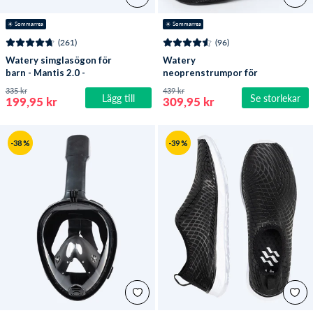
☀️ Sommarrea
☀️ Sommarrea
(261)
(96)
Watery simglasögon för
Watery
barn - Mantis 2.0 -
neoprenstrumpor för
Atlantic Rosa/klar
öppet vatten - Reptile (3
335 kr
439 kr
Lägg till
Se storlekar
mm) - Svart
199,95 kr
309,95 kr
-38 %
-39 %