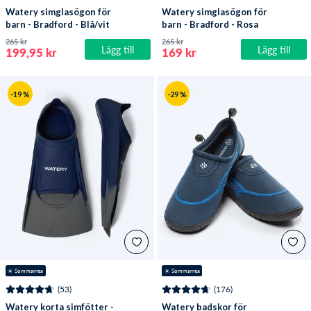
Watery simglasögon för
Watery simglasögon för
barn - Bradford - Blå/vit
barn - Bradford - Rosa
265 kr
265 kr
Lägg till
Lägg till
199,95 kr
169 kr
-19 %
-29 %
☀️ Sommarrea
☀️ Sommarrea
(53)
(176)
Watery korta simfötter -
Watery badskor för