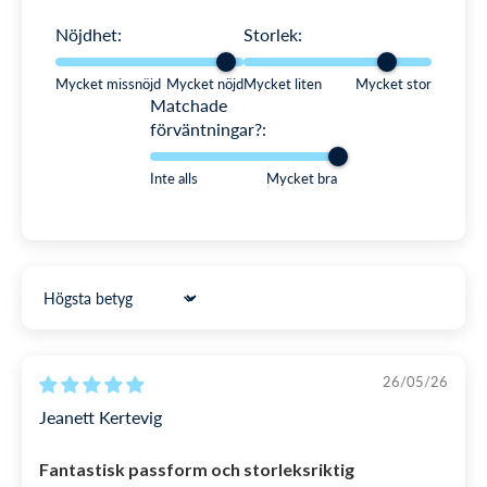
LÄS MER OM RETUR
Nöjdhet:
Storlek:
Mycket missnöjd
Mycket nöjd
Mycket liten
Mycket stor
Matchade
förväntningar?:
Inte alls
Mycket bra
Sort by
26/05/26
Jeanett Kertevig
Fantastisk passform och storleksriktig