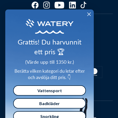
Kundomdömen
Storleksguider
FAQ – Mest ställda frågor
Cookies & preferenser
1-2 dagars leverans
Press
Videostudio
Waterylife – Guider från experter
Shop the look
Grattis! Du harvunnit
Integritetspolicy
Inspirations universum
ett pris 🏆
Säker betalning
Handelsvillkor
Ge bort ett presentkort
(Värde upp till 1350 kr.)
Försäkran om överensstämmelse
Berätta vilken kategori du letar efter
och avslöja ditt pris. 👇
Vattensport
Badkläder
Snorkling