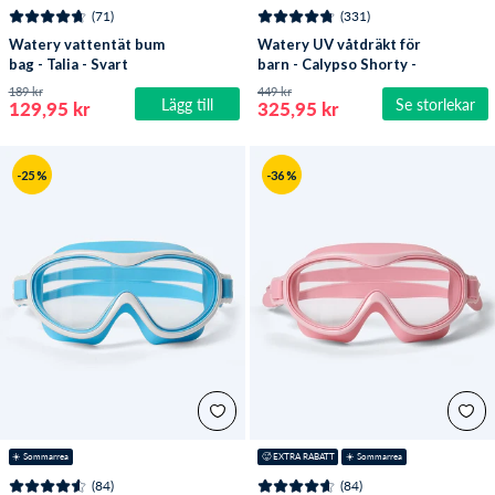
(71)
(331)
Watery vattentät bum
Watery UV våtdräkt för
bag - Talia - Svart
barn - Calypso Shorty -
Mörkblå
189 kr
449 kr
Lägg till
Se storlekar
129,95 kr
325,95 kr
-25 %
-36 %
☀️ Sommarrea
🥵 EXTRA RABATT
☀️ Sommarrea
(84)
(84)