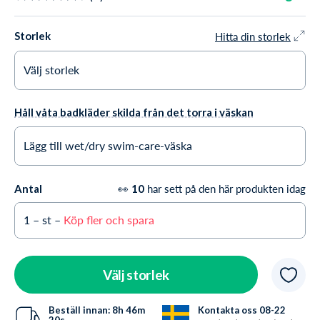
Hitta din storlek
Storlek
Välj storlek
26 UK / 30 EU / XXXS
Endast 4 i lager
Håll våta badkläder skilda från det torra i väskan
28 UK / 32 EU / XXS
Endast 5 i lager
Lägg till wet/dry swim-care-väska
30 UK / 34 EU / XS
I lager
Ja tack +85,95 kr
👀
har sett på den här produkten idag
Antal
10
32 UK / 36 EU / S
I lager
Nej tack
1
– st –
Köp fler och spara
34 UK / 38 EU / M
I lager
36 UK / 40 EU / L
I lager
Välj storlek
38 UK / 42 EU / XL
I lager
Beställ innan:
8h
46m
Kontakta oss 08-22