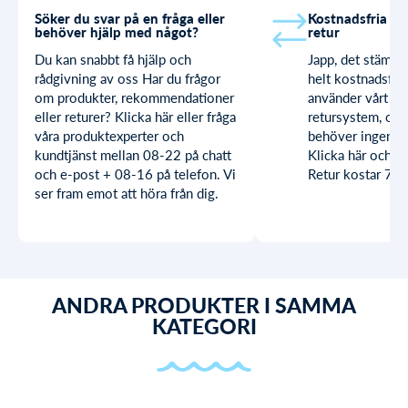
Söker du svar på en fråga eller
Kostnadsfria by
behöver hjälp med något?
retur
Du kan snabbt få hjälp och
Japp, det stämme
rådgivning av oss Har du frågor
helt kostnadsfria
om produkter, rekommendationer
använder vårt sn
eller returer? Klicka här eller fråga
retursystem, och
våra produktexperter och
behöver ingen sk
kundtjänst mellan 08-22 på chatt
Klicka här och lä
och e-post + 08-16 på telefon. Vi
Retur kostar 79 k
ser fram emot att höra från dig.
ANDRA PRODUKTER I SAMMA
KATEGORI