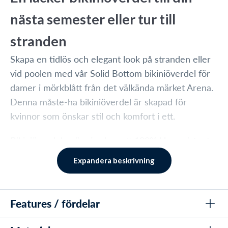
nästa semester eller tur till
stranden
Skapa en tidlös och elegant look på stranden eller
vid poolen med vår Solid Bottom bikiniöverdel för
damer i mörkblått från det välkända märket Arena.
Denna måste-ha bikiniöverdel är skapad för
kvinnor som önskar stil och komfort i ett.
Bikiniöverdelen är gjord av ett 100% klorresistent
MaxLife-material med integrerat UV-skydd
Expandera beskrivning
UPF50+, vilket gör att bikiniöverdelen är extremt
snabbtorkande och mycket hållbar.
Features / fördelar
Förutom mörkblå finns denna bikiniöverdel också i
svart, rött och blått.