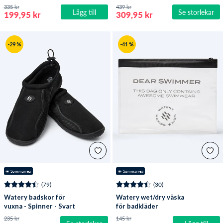
Lila/klar
Reptile (3mm) - Svart
335 kr
439 kr
Lägg till
Se storlekar
199,95 kr
309,95 kr
-29 %
-41 %
☀️ Sommarrea
☀️ Sommarrea
(79)
(30)
Watery badskor för
Watery wet/dry väska
vuxna - Spinner - Svart
för badkläder
235 kr
145 kr