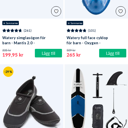
☀️ Sommarrea
☀️ Sommarrea
(261)
(101)
Watery simglasögon för
Watery full face cyklop
barn - Mantis 2.0 -
för barn - Oxygen -
Atlantic Blå/klar
Atlantic Blue
335 kr
509 kr
Lägg till
Lägg till
199,95 kr
265 kr
-29 %