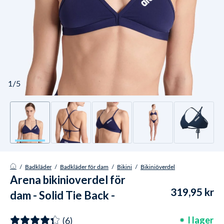
1/5
/
Badkläder
/
Badkläder för dam
/
Bikini
/
Bikiniöverdel
Arena bikinioverdel för
319,95 kr
dam - Solid Tie Back -
Mörkblå
(6)
I lager