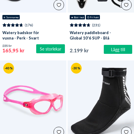
☀️ Sommarrea
🔥
 Bäst i test
😍
 Fri frakt
(176)
(231)
Watery badskor för
Watery paddleboard -
vuxna - Perk - Svart
Global 10'6 SUP - Blå
235 kr
Se storlekar
Lägg till
165,95 kr
2.199 kr
-40 %
-30 %