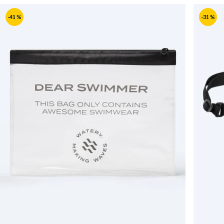
-41 %
-31 %