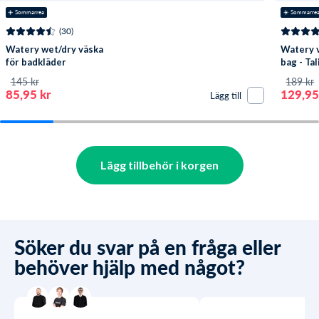
☀️ Sommarrea
☀️ Sommarre
(30)
Watery wet/dry väska
Watery 
för badkläder
bag - Tal
145 kr
189 kr
85,95 kr
129,95
Lägg till
Lägg tillbehör i korgen
Söker du svar på en fråga eller
behöver hjälp med något?