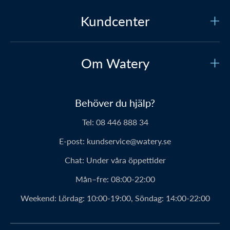
Kundcenter
Kundtjänst
Om Watery
Kontakta oss
Vilka är vi?
Säker betalning
Behöver du hjälp?
Vår historia
Prisgaranti
Tel:
08 446 888 34
Om Waterys produkter
Leverans
E-post:
kundservice@watery.se
Personerna bakom Watery
Retur
Chat:
Under våra öppettider
Klubbavtal
Rabattkoder
Mån–fre:
08:00-22:00
Watery-ambassadör
Bästa produktrekommendationer
Weekend:
Lördag: 10:00-19:00, Söndag: 14:00-22:00
Fördelar med Watery
Hitta den perfekta produkten – gör quizzen här!