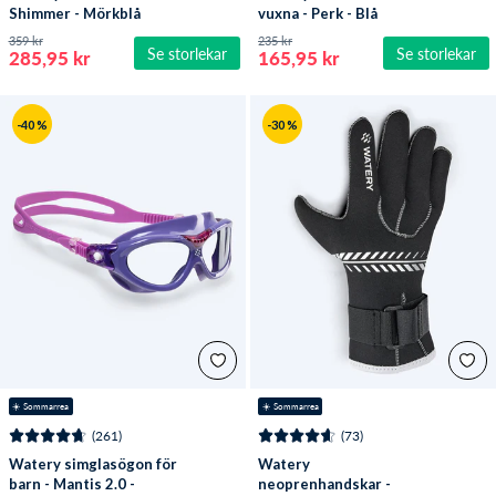
Shimmer - Mörkblå
vuxna - Perk - Blå
359 kr
235 kr
Se storlekar
Se storlekar
285,95 kr
165,95 kr
-40 %
-30 %
☀️ Sommarrea
☀️ Sommarrea
(261)
(73)
Watery simglasögon för
Watery
barn - Mantis 2.0 -
neoprenhandskar -