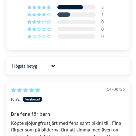
➡️ 365 dagars returrätt (ja, den är bra nog!)
2
1
➡️ Gratis byte till andra storlekar och färger
0
0
➡️ 24 timmars handläggningstid på vardagar
0
LÄS MER OM RETUR
Sort by
14/08/25
N.A.
Bra fena för barn
Köpte sjöjungfrustjärt med fena samt bikini till. Fina
färger som på bilderna. Bra att simma med även om