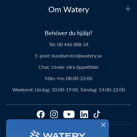
Kundtjänst
Om Watery
Kontakta oss
Vilka är vi?
Säker betalning
Behöver du hjälp?
Vår historia
Prisgaranti
Tel:
08 446 888 34
Om Waterys produkter
Leverans
E-post:
kundservice@watery.se
Personerna bakom Watery
Retur
Chat:
Under våra öppettider
Klubbavtal
Rabattkoder
Mån–fre:
08:00-22:00
Watery-ambassadör
Bästa produktrekommendationer
Weekend:
Lördag: 10:00-19:00, Söndag: 14:00-22:00
Fördelar med Watery
Hitta den perfekta produkten – gör quizzen här!
Kundomdömen
Storleksguider
FAQ – Mest ställda frågor
Cookies & preferenser