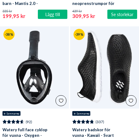
barn - Mantis 2.0 -
neoprenstrumpor för
Atlantic Rosa/klar
öppet vatten - Reptile (3
335 kr
439 kr
Lägg till
Se storlekar
mm) - Svart
199,95 kr
309,95 kr
-38 %
-39 %
☀️ Sommarrea
☀️ Sommarrea
(92)
(337)
Watery full face cyklop
Watery badskor för
för vuxna - Oxygen -
vuxna - Kawaii - Svart