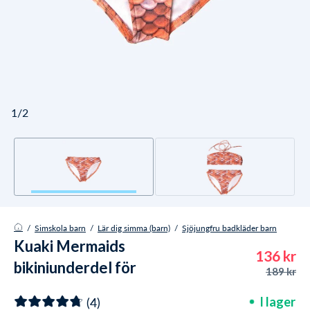
1/2
/
Simskola barn
/
Lär dig simma (barn)
/
Sjöjungfru badkläder barn
Kuaki Mermaids
136 kr
bikiniunderdel för
189 kr
flickor - Orange
(4)
I lager