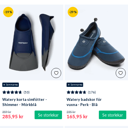
-19 %
-29 %
☀️ Sommarrea
☀️ Sommarrea
(53)
(176)
Watery korta simfötter -
Watery badskor för
Shimmer - Mörkblå
vuxna - Perk - Blå
359 kr
235 kr
Se storlekar
Se storlekar
285,95 kr
165,95 kr