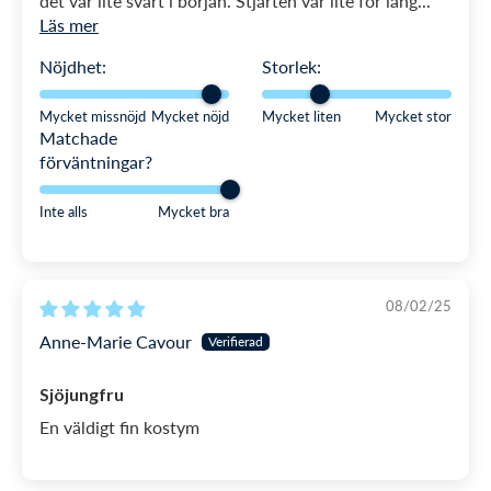
det var lite svårt i början. Stjärten var lite för lång...
Läs mer
Nöjdhet:
Storlek:
Mycket missnöjd
Mycket nöjd
Mycket liten
Mycket stor
Matchade
förväntningar?
Inte alls
Mycket bra
08/02/25
Anne-Marie Cavour
Sjöjungfru
En väldigt fin kostym