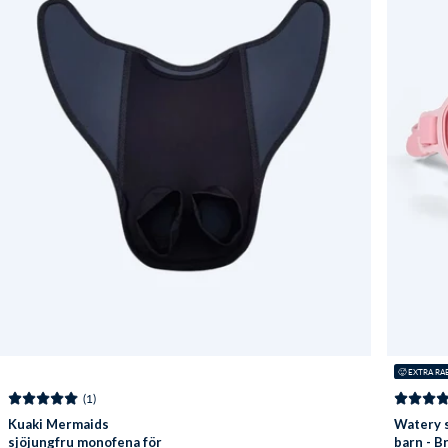
🥵 EXTRA RA
(1)
Kuaki Mermaids
Watery 
sjöjungfru monofena för
barn - B