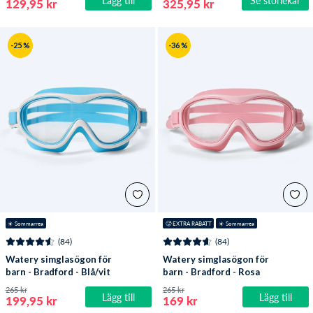
Lägg till
Se storlekar
129,95 kr
325,95 kr
-25 %
-36 %
☀️ Sommarrea
🥵 EXTRA RABATT
☀️ Sommarrea
(84)
(84)
Watery simglasögon för
Watery simglasögon för
barn - Bradford - Blå/vit
barn - Bradford - Rosa
265 kr
265 kr
Lägg till
Lägg till
199,95 kr
169 kr