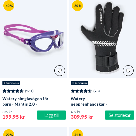
-40 %
-30 %
☀️ Sommarrea
☀️ Sommarrea
(261)
(73)
Watery simglasögon för
Watery
barn - Mantis 2.0 -
neoprenhandskar -
Lila/klar
Reptile (3mm) - Svart
335 kr
439 kr
Lägg till
Se storlekar
199,95 kr
309,95 kr
-29 %
-41 %