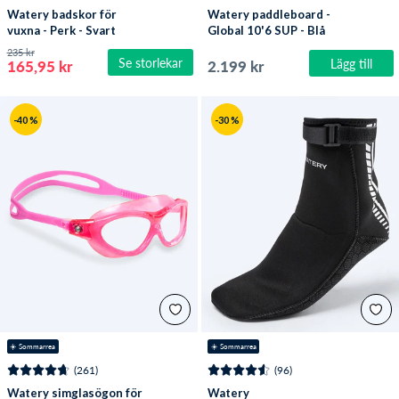
Watery badskor för
Watery paddleboard -
vuxna - Perk - Svart
Global 10'6 SUP - Blå
235 kr
Se storlekar
Lägg till
165,95 kr
2.199 kr
-40 %
-30 %
☀️ Sommarrea
☀️ Sommarrea
(261)
(96)
Watery simglasögon för
Watery