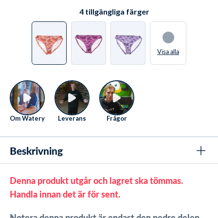
från kl. 08 till 22
.
Se kontaktmöjligheter här
4
tillgängliga färger
Visa alla
Om Watery
Leverans
Frågor
Beskrivning
Denna produkt utgår och lagret ska tömmas.
Handla innan det är för sent.
Notera denna produkt är endast den nedre delen.