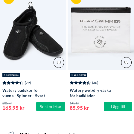
☀️ Sommarrea
☀️ Sommarrea
(79)
(30)
Watery badskor för
Watery wet/dry väska
vuxna - Spinner - Svart
för badkläder
235 kr
145 kr
Se storlekar
Lägg till
165,95 kr
85,95 kr