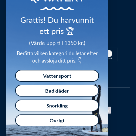
1-2 dagars leverans
Press
Videostudio
Waterylife – Guider från experter
Shop the look
Grattis! Du harvunnit
Integritetspolicy
Inspirations universum
ett pris 🏆
Säker betalning
Handelsvillkor
Ge bort ett presentkort
(Värde upp till 1350 kr.)
Försäkran om överensstämmelse
Berätta vilken kategori du letar efter
och avslöja ditt pris. 👇
Vattensport
Badkläder
Snorkling
Övrigt