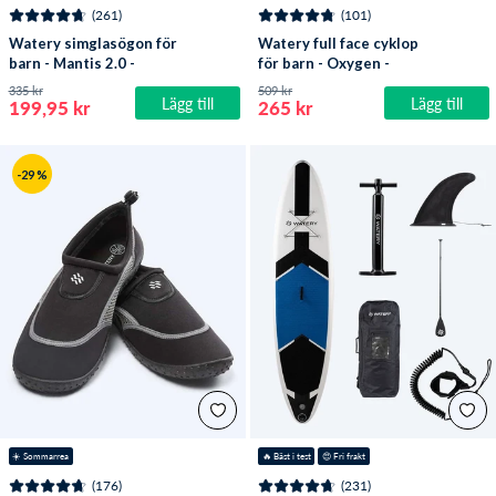
(261)
(101)
Watery simglasögon för
Watery full face cyklop
barn - Mantis 2.0 -
för barn - Oxygen -
Atlantic Blå/klar
Atlantic Blue
335 kr
509 kr
Lägg till
Lägg till
199,95 kr
265 kr
-29 %
☀️ Sommarrea
🔥
 Bäst i test
😍
 Fri frakt
(176)
(231)