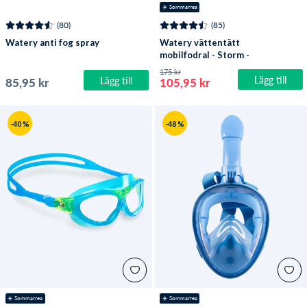
☀️ Sommarrea
(80)
(85)
Watery anti fog spray
Watery vättentätt
mobilfodral - Storm -
Svart
175 kr
Lägg till
Lägg till
85,95 kr
105,95 kr
-40 %
-48 %
☀️ Sommarrea
☀️ Sommarrea