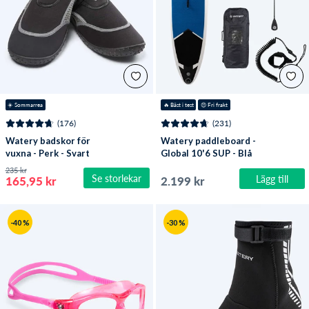
☀️ Sommarrea
🔥
 Bäst i test
😍
 Fri frakt
(176)
(231)
Watery badskor för
Watery paddleboard -
vuxna - Perk - Svart
Global 10'6 SUP - Blå
235 kr
Se storlekar
Lägg till
165,95 kr
2.199 kr
-40 %
-30 %