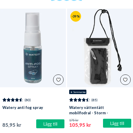
-39 %
☀️ Sommarrea
(80)
(85)
Watery anti fog spray
Watery vättentätt
mobilfodral - Storm -
Svart
175 kr
Lägg till
Lägg till
85,95 kr
105,95 kr