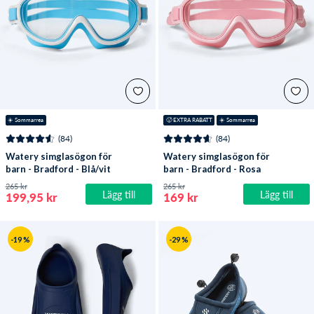
☀️ Sommarrea
🥵 EXTRA RABATT
☀️ Sommarrea
(84)
(84)
Watery simglasögon för
Watery simglasögon för
barn - Bradford - Blå/vit
barn - Bradford - Rosa
265 kr
265 kr
Lägg till
Lägg till
199,95 kr
169 kr
-19 %
-29 %