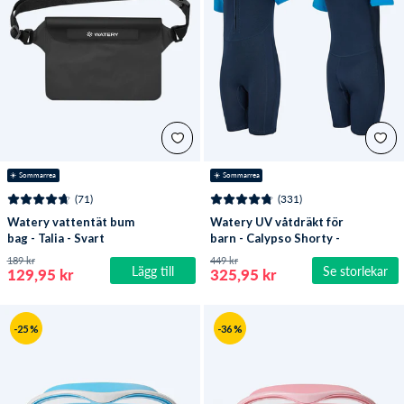
☀️ Sommarrea
☀️ Sommarrea
(71)
(331)
Watery vattentät bum
Watery UV våtdräkt för
bag - Talia - Svart
barn - Calypso Shorty -
Mörkblå
189 kr
449 kr
Lägg till
Se storlekar
129,95 kr
325,95 kr
-25 %
-36 %