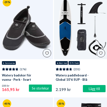
-29 %
☀️ Sommarrea
🔥
 Bäst i test
😍
 Fri frakt
(176)
(231)
Watery badskor för
Watery paddleboard -
vuxna - Perk - Svart
Global 10'6 SUP - Blå
235 kr
Se storlekar
Lägg till
165,95 kr
2.199 kr
-40 %
-30 %