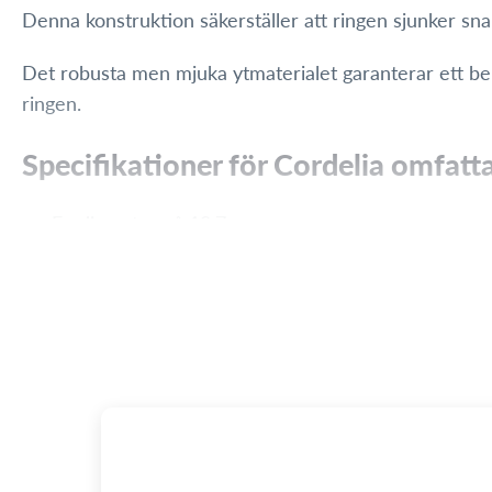
Denna konstruktion säkerställer att ringen sjunker sna
Det robusta men mjuka ytmaterialet garanterar ett bek
ringen.
Specifikationer för Cordelia omfatta
En diameter på 12,7 cm
En vikt på 210 gram per styck
Ett slitstarkt färgtryck som även håller i klorerat va
Den livfulla gröna färgen gör ringen lätt att upptäcka 
alla åldrar under lång tid.
Vår dykring är därför ett viktigt tillbehör för alla b
att ge oändligt med nöje och spänning till barns vatten