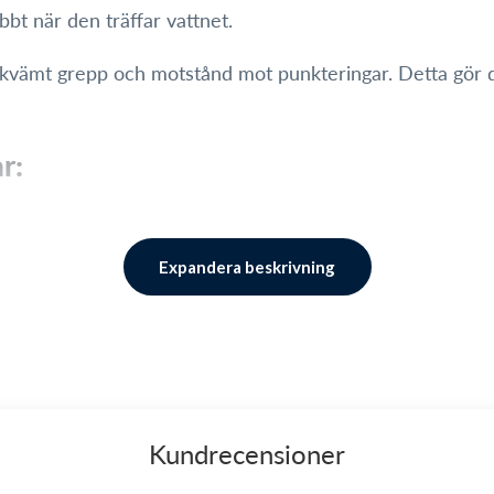
bbt när den träffar vattnet.
vämt grepp och motstånd mot punkteringar. Detta gör det
r:
Expandera beskrivning
tten.
under vattnet, vilket gör den till en idealisk leksak för b
arn som älskar att simma och dyka. Med sin hållbara konst
Kundrecensioner
lek.