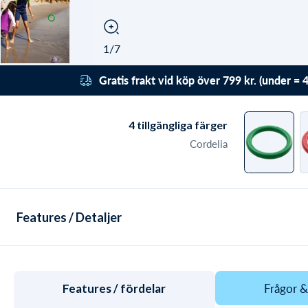
1/7
Gratis frakt vid köp över 799 kr. (under = 4
Få gratis frakt till utlämningsställe med Bring / 
/ DHL/ Postnord vid beställningar över 799 kr. U
4
tillgängliga färger
det kostar leverans från endast 47 kr. Leveransen
Cordelia
dagligen vid beställning innan kl. 19:30
Features / Detaljer
Frågor &
Features / fördelar