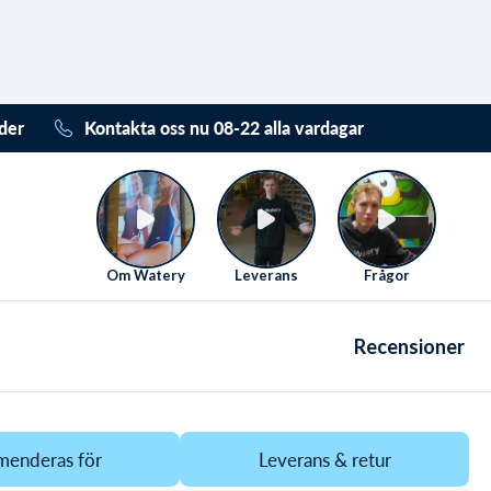
der
Kontakta oss nu 08-22 alla vardagar
Vi älskar att hjälpa. Därför sitter vi redo
Måndag-Fredag från kl. 08 till 22
Se
er.
.
kontaktmöjligheter här
ot
Om Watery
Leverans
Frågor
Recensioner
enderas för
Leverans & retur