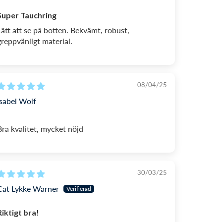
Super Tauchring
Lätt att se på botten. Bekvämt, robust,
greppvänligt material.
08/04/25
Isabel Wolf
Bra kvalitet, mycket nöjd
30/03/25
Cat Lykke Warner
Riktigt bra!