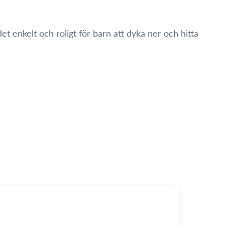
 enkelt och roligt för barn att dyka ner och hitta
åde pool- och strandbruk, där den kan underhålla barn i
ruktion och iögonfallande design kommer den garanterat