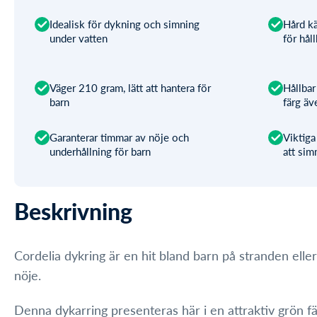
Idealisk för dykning och simning
Hård k
under vatten
för hål
Väger 210 gram, lätt att hantera för
Hållbar
barn
färg äv
Garanterar timmar av nöje och
Viktiga
underhållning för barn
att si
Beskrivning
Cordelia dykring är en hit bland barn på stranden elle
nöje.
Denna dykarring presenteras här i en attraktiv grön fä