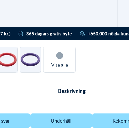
7 kr.)
365 dagars gratis byte
+650.000 nöjda kun
Budbee
Vi var (också) stressade.
Vi har hjälpt mer än
nder
Du har därför 365 dagar
650.000 med deras
 är
att byta / få tillgodobevis.
utrustning och badkläd
Och det är
De har gett en Trustpil
helt gratis
Visa alla
score på 4,7 av 5,0. De
genom vårt
valde alla Watery p.g.a.
. Vid vanlig
retursystem
dessa unika
.
fördelar
retur har du hela 30
dagar.
Beskrivning
 svar
Underhåll
Rekomm