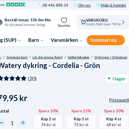
r barn rea
eboarding
Snorkling
Pool och strand
A – Spara upp till 81 %
08 446 888 34
Om oss
Hjälp & kontakt
-simning
prenhuva
Enkel påklädning
Badring
Läs expert-guiden →
i klokare på Watery
Hitta din favorit
Beställ innan:
13h
6m
44s
VARUKORG
Gratis frakt över 799 kr
för förväntad leverans lördag
Favoriter
everanstid: 1-2 dagars
everanstid: 1-2 dagars
everanstid: 1-2 dagars
everanstid: 1-2 dagars
everanstid: 1-2 dagars
everanstid: 1-2 dagars
everanstid: 1-2 dagars
everanstid: 1-2 dagars
everanstid: 1-2 dagars
365 dagars returrätt
365 dagars returrätt
365 dagars returrätt
365 dagars returrätt
365 dagars returrätt
365 dagars returrätt
365 dagars returrätt
365 dagars returrätt
365 dagars returrätt
g (SUP)
Barn
Varumärken
Sommarrea
/
Simskola barn
/
Lär dig simma (barn)
/
Vattenleksaker
/
Dykringar / Dykstavar
Watery dykring - Cordelia - Grön
(20)
I lager
79,95 kr
Prisgaranti
ntal
Spara 10%
Spara 15%
Spara 20%
Köp 2 st
Köp 3 st
Köp 4 st
76 kr
/ st
72 kr
/ st
68 kr
/ st