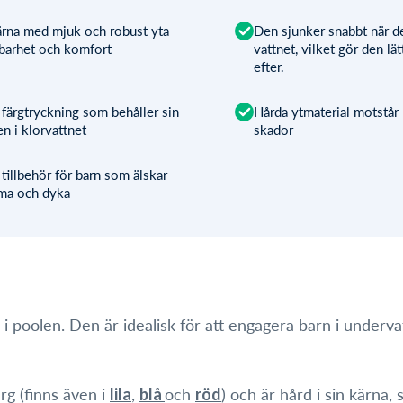
ärna med mjuk och robust yta
Den sjunker snabbt när de
lbarhet och komfort
vattnet, vilket gör den lät
efter.
 färgtryckning som behåller sin
Hårda ytmaterial motstår 
en i klorvattnet
skador
 tillbehör för barn som älskar
mma och dyka
r i poolen. Den är idealisk för att engagera barn i under
rg (finns även i
,
och
) och är hård i sin kärna
lila
blå
röd