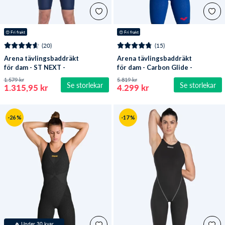
😍
 Fri frakt
😍
 Fri frakt
(20)
(15)
Arena tävlingsbaddräkt
Arena tävlingsbaddräkt
för dam - ST NEXT -
för dam - Carbon Glide -
Mörkblå
Ocean Blue
1.579 kr
5.819 kr
Se storlekar
Se storlekar
1.315,95 kr
4.299 kr
-26 %
-17 %
🔥 Under 30 kvar