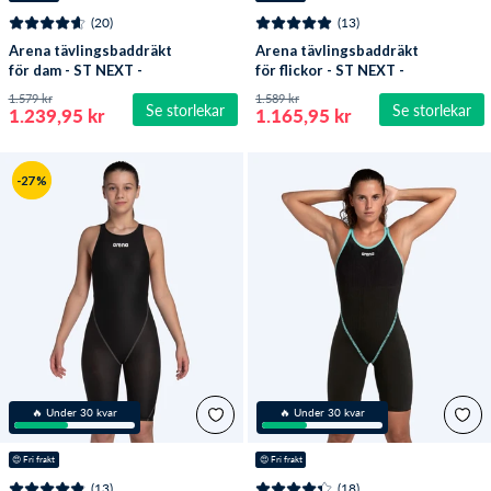
(20)
(13)
Arena tävlingsbaddräkt
Arena tävlingsbaddräkt
för dam - ST NEXT -
för flickor - ST NEXT -
Turkos
Turkos
1.579 kr
1.589 kr
Se storlekar
Se storlekar
1.239,95 kr
1.165,95 kr
-27 %
🔥 Under 30 kvar
🔥 Under 30 kvar
😍
 Fri frakt
😍
 Fri frakt
(13)
(18)