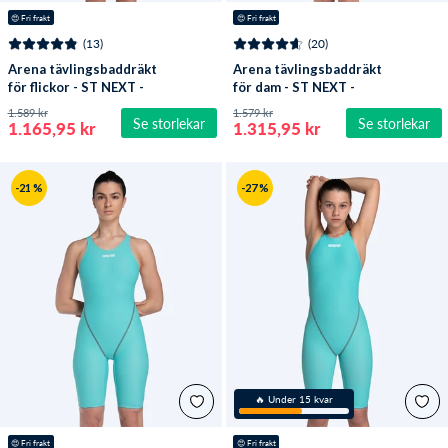
😍
 Fri frakt
😍
 Fri frakt
(13)
(20)
Arena tävlingsbaddräkt
Arena tävlingsbaddräkt
för flickor - ST NEXT -
för dam - ST NEXT -
Mörkblå
Mörkröd
1.589 kr
1.579 kr
Se storlekar
Se storlekar
1.165,95 kr
1.315,95 kr
-21 %
-27 %
🔥 Under 15 kvar
😍
 Fri frakt
😍
 Fri frakt