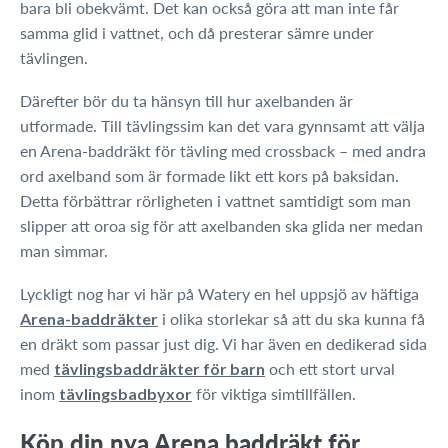
bara bli obekvämt. Det kan också göra att man inte får
samma glid i vattnet, och då presterar sämre under
tävlingen.
Därefter bör du ta hänsyn till hur axelbanden är
utformade. Till tävlingssim kan det vara gynnsamt att välja
en Arena-baddräkt för tävling med crossback – med andra
ord axelband som är formade likt ett kors på baksidan.
Detta förbättrar rörligheten i vattnet samtidigt som man
slipper att oroa sig för att axelbanden ska glida ner medan
man simmar.
Lyckligt nog har vi här på Watery en hel uppsjö av häftiga
i olika storlekar så att du ska kunna få
Arena-baddräkter
en dräkt som passar just dig. Vi har även en dedikerad sida
med
och ett stort urval
tävlingsbaddräkter för barn
inom
för viktiga simtillfällen.
tävlingsbadbyxor
Köp din nya Arena baddräkt för