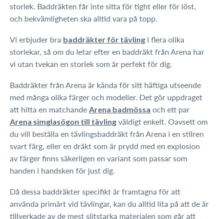
storlek. Baddräkten får inte sitta för tight eller för löst,
och bekvämligheten ska alltid vara på topp.
Vi erbjuder bra
i flera olika
baddräkter för tävling
storlekar, så om du letar efter en baddräkt från Arena har
vi utan tvekan en storlek som är perfekt för dig.
Baddräkter från Arena är kända för sitt häftiga utseende
med många olika färger och modeller. Det gör uppdraget
att hitta en matchande
och ett par
Arena badmössa
väldigt enkelt. Oavsett om
Arena simglasögon till tävling
du vill beställa en tävlingsbaddräkt från Arena i en stilren
svart färg, eller en dräkt som är prydd med en explosion
av färger finns säkerligen en variant som passar som
handen i handsken för just dig.
Då dessa baddräkter specifikt är framtagna för att
använda primärt vid tävlingar, kan du alltid lita på att de är
tillverkade av de mest slitstarka materialen som går att