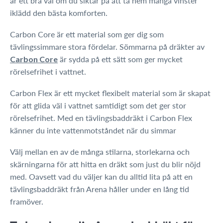
är ett bra val om du siktar på att ta hem många vinster
iklädd den bästa komforten.
Carbon Core är ett material som ger dig som
tävlingssimmare stora fördelar. Sömmarna på dräkter av
är sydda på ett sätt som ger mycket
Carbon Core
rörelsefrihet i vattnet.
Carbon Flex är ett mycket flexibelt material som är skapat
för att glida väl i vattnet samtidigt som det ger stor
rörelsefrihet. Med en tävlingsbaddräkt i Carbon Flex
känner du inte vattenmotståndet när du simmar
Välj mellan en av de många stilarna, storlekarna och
skärningarna för att hitta en dräkt som just du blir nöjd
med. Oavsett vad du väljer kan du alltid lita på att en
tävlingsbaddräkt från Arena håller under en lång tid
framöver.