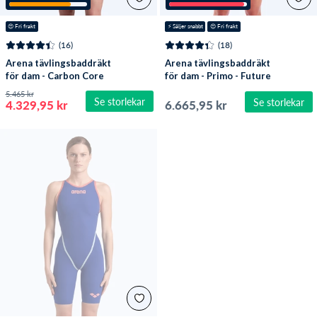
😍
 Fri frakt
⚡️
 Säljer snabbt
😍
 Fri frakt
(16)
(18)
Arena tävlingsbaddräkt
Arena tävlingsbaddräkt
för dam - Carbon Core
för dam - Primo - Future
FX - Turkos/Röd
Dusk/Korall (Limited
5.465 kr
Se storlekar
Se storlekar
2026)
4.329,95 kr
6.665,95 kr