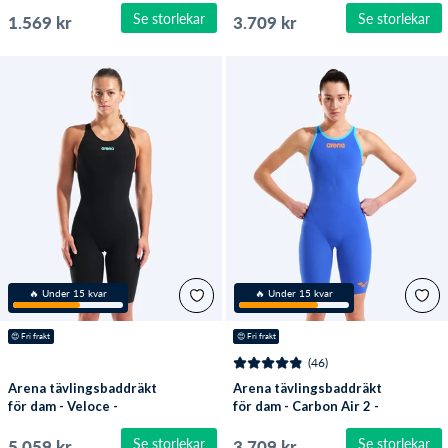
Se storlekar
Se storlekar
1.569 kr
3.709 kr
🔥 Under 15 kvar
🔥 Under 15 kvar
😍
 Fri frakt
😍
 Fri frakt
(46)
Arena tävlingsbaddräkt
Arena tävlingsbaddräkt
för dam - Veloce -
för dam - Carbon Air 2 -
Svart/ljusblå
Blå/orange
Se storlekar
Se storlekar
5.059 kr
3.709 kr