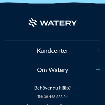
Kundcenter
Kundtjänst
Om Watery
Kontakta oss
Vilka är vi?
Säker betalning
Behöver du hjälp?
Vår historia
Prisgaranti
Tel:
08 446 888 34
Om Waterys produkter
Leverans