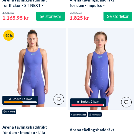
Arena tävlingsbaddräkt
Arena tävlingsbaddräkt
för flickor - ST NEXT -
för dam - Impulso -
Mörkröd
Svart/ljusblå
1.589 kr
2.615 kr
Se storlekar
Se storlekar
1.165,95 kr
1.825 kr
-30 %
🔥 Under 15 kvar
🔥 Endast 2 kvar
😍
 Fri frakt
⚡️
 Säljer snabbt
😍
 Fri frakt
Arena tävlingsbaddräkt
Arena tävlingsbaddräkt
för dam - Impulso - Lila