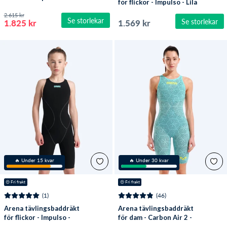
för flickor - Impulso - Lila
2.615 kr
Se storlekar
Se storlekar
1.825 kr
1.569 kr
🔥 Under 15 kvar
🔥 Under 30 kvar
😍
 Fri frakt
😍
 Fri frakt
(1)
(46)
Arena tävlingsbaddräkt
Arena tävlingsbaddräkt
för flickor - Impulso -
för dam - Carbon Air 2 -
Svart
Blå/gul