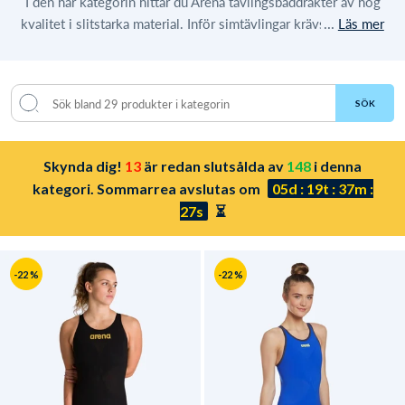
I den här kategorin hittar du Arena tävlingsbaddräkter av hög
...
kvalitet i slitstarka material. Inför simtävlingar krävs det att du
Läs mer
har en dräkt som klarar sig vid alla tillfällen, samtidigt som den
alltid ser till så att du enkelt g...
SÖK
Skynda dig!
13
är redan slutsålda av
148
i denna
kategori. Sommarrea avslutas om
05d : 19t : 37m :
26s
⏳
-22 %
-22 %