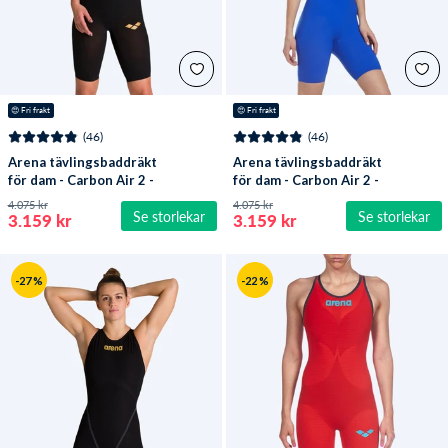
😍
 Fri frakt
😍
 Fri frakt
(46)
(46)
Arena tävlingsbaddräkt
Arena tävlingsbaddräkt
för dam - Carbon Air 2 -
för dam - Carbon Air 2 -
Svart
Ljusblå
4.075 kr
4.075 kr
Se storlekar
Se storlekar
3.159 kr
3.159 kr
-27 %
-22 %