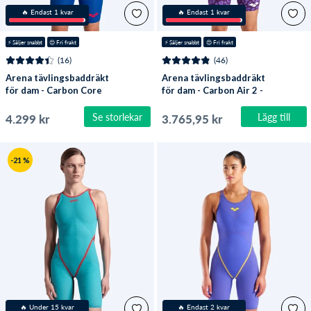
🔥 Endast 1 kvar
🔥 Endast 1 kvar
⚡️
 Säljer snabbt
😍
 Fri frakt
⚡️
 Säljer snabbt
😍
 Fri frakt
(16)
(46)
Arena tävlingsbaddräkt
Arena tävlingsbaddräkt
för dam - Carbon Core
för dam - Carbon Air 2 -
FX - Mörkblå
Lila (Limited 2026)
Se storlekar
Lägg till
4.299 kr
3.765,95 kr
-21 %
🔥 Under 15 kvar
🔥 Endast 2 kvar