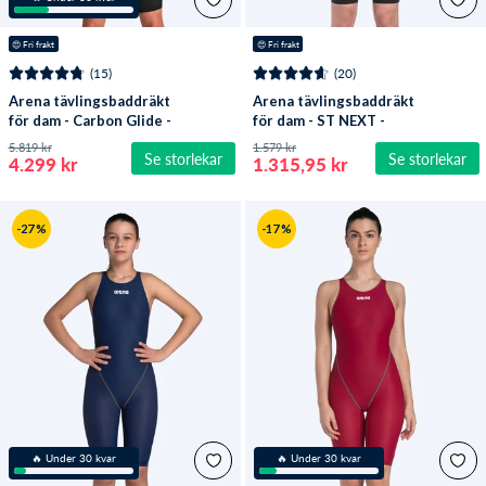
😍
 Fri frakt
😍
 Fri frakt
(15)
(20)
Arena tävlingsbaddräkt
Arena tävlingsbaddräkt
för dam - Carbon Glide -
för dam - ST NEXT -
Svart
Svart
5.819 kr
1.579 kr
Se storlekar
Se storlekar
4.299 kr
1.315,95 kr
-27 %
-17 %
🔥 Under 30 kvar
🔥 Under 30 kvar