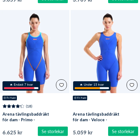
🔥 Endast 7 kvar
🔥 Under 15 kvar
😍
 Fri frakt
😍
 Fri frakt
(18)
Arena tävlingsbaddräkt
Arena tävlingsbaddräkt
för dam - Primo -
för dam - Veloce -
Blå/orange
Blå/orange
Se storlekar
Se storlekar
6.625 kr
5.059 kr