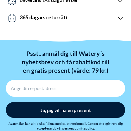
mellan 10:00 till 16:00 och söndag 14:00 till 22:00.
Du kan uppnå detta genom att beställa innan 19.00
Kontakta oss via chat, telefon och mail.
alla dagar i veckan – även på helger. Vi skickar med
365 dagars returrätt
Bring, BudBee, Postnord och DHL. Fri frakt över 799
Vi gillar inte stress. Så du har alltid 365 dagar på dig
SEK.
att byta dina varor. Returer tar 2-5 dagar och
behandlas inom 24 timmar.
Psst.. anmäl dig till Watery´s
nyhetsbrev och få rabattkod till
en gratis present (värde: 79 kr.)
Ja, jag vill ha en present
Avanmälan kan alltid ske. Räkna med ca. ett veckomail. Genom att registrera dig
accepterar du vår
personuppgiftspolicy
.