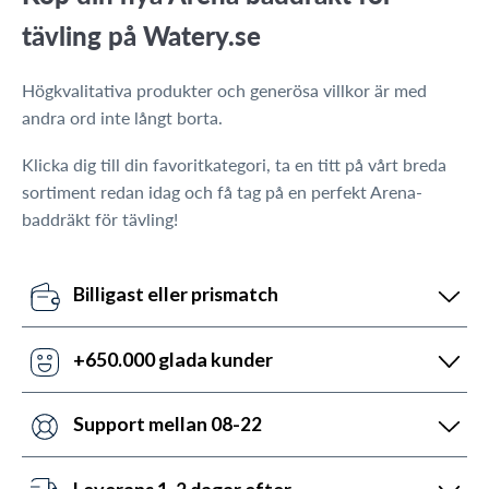
tävling på Watery.se
Högkvalitativa produkter och generösa villkor är med
andra ord inte långt borta.
Klicka dig till din favoritkategori, ta en titt på vårt breda
sortiment redan idag och få tag på en perfekt Arena-
baddräkt för tävling!
Billigast eller prismatch
Våra pris-robotar uppdaterar dagligen alla våra priser
jämfört med konkurrenterna. Missar de, så använd vår
+650.000 glada kunder
prismatch med svar inom 24 timmar.
Med +6 år på marknaden, så har vi hjälpt flera än
någon annan med utrustning till vattensport. Som tur
Support mellan 08-22
är kan vi skryta med 5.200 5-stjärniga recensioner
Vi är skapade för att hjälpa. Därför har vår kundtjänst
(4,7 av 5.0).
öppet måndag till fredag ​​från 08:00 till 22:00. Lördag
Leverans 1-2 dagar efter