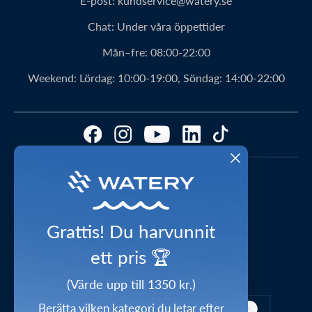
E-post:
kundservice@watery.se
Personerna bakom Watery
Retur
Chat:
Under våra öppettider
Klubbavtal
Rabattkoder
Mån–fre:
08:00-22:00
Watery-ambassadör
Bästa produktrekommendationer
Weekend:
Lördag: 10:00-19:00, Söndag: 14:00-22:00
Fördelar med Watery
Hitta den perfekta produkten – gör quizzen här!
Kundomdömen
Storleksguider
FAQ – Mest ställda frågor
Cookies & preferenser
1-2 dagars leverans
Press
Videostudio
Waterylife – Guider från experter
Shop the look
Grattis! Du harvunnit
Integritetspolicy
Inspirations universum
ett pris 🏆
Säker betalning
Handelsvillkor
Ge bort ett presentkort
(Värde upp till 1350 kr.)
Försäkran om överensstämmelse
Berätta vilken kategori du letar efter