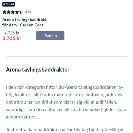
⛔️
 Slutsåld
(16)
Arena tävlingsbaddräkt
för dam - Carbon Core
FX - Mörkblå/ljusblå
4.725 kr
Påminn
3.705 kr
Arena tävlingsbaddräkter
I den här kategorin hittar du Arena tävlingsbaddräkter av
hög kvalitet i slitstarka material. Inför simtävlingar krävs
det att du har en dräkt som klarar sig vid alla tillfällen,
samtidigt som den alltid ser till så att du enkelt glider fram
genom vattnet.
Just detta, kan baddräkterna för tävling bjuda på. Här på