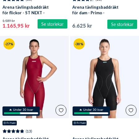
Arena tävlingsbaddräkt
Arena tävlingsbaddräkt
för flickor - ST NEXT -
för dam - Primo -
Svart
Svart/ljusblå
1.589 kr
Se storlekar
Se storlekar
1.165,95 kr
6.625 kr
-27 %
-30 %
🔥 Under 30 kvar
🔥 Under 30 kvar
😍
 Fri frakt
😍
 Fri frakt
(13)